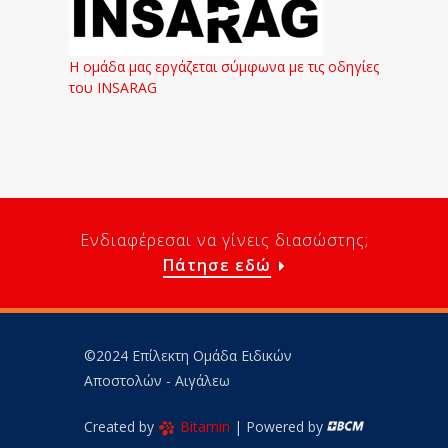
Η ομάδα μας εργάζεται σύμφωνα με τις οδηγίες
του INSARAG
Ενδιαφέρεσαι να γίνεις διασώστης;
Πάτησε εδώ
©2024 Επίλεκτη Ομάδα Ειδικών
Αποστολών - Αιγάλεω
Created by
Bitamin
| Powered by