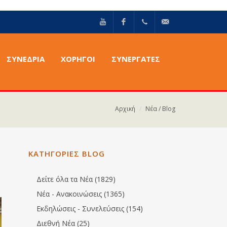
YouTube
Facebook
+30211
info@epilektoi.com
ΣΥΝΈΔΡΙΑ
ΧΟΡΗΓΟΙ
ΣΥΝΕΡΓΑΤΕΣ
2142869
Αρχική
Νέα / Blog
ΚΑΤΗΓΟΡΙΕΣ BLOG
Δείτε όλα τα Νέα (1829)
Νέα - Ανακοινώσεις (1365)
Εκδηλώσεις - Συνελεύσεις (154)
Διεθνή Νέα (25)