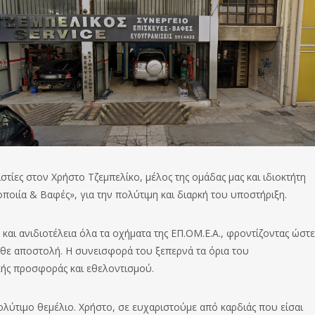
ιστίες στον Χρήστο Τζεμπελίκο, μέλος της ομάδας μας και ιδιοκτήτη
οιία & Βαφές», για την πολύτιμη και διαρκή του υποστήριξη.
 και ανιδιοτέλεια όλα τα οχήματα της ΕΠ.ΟΜ.Ε.Α., φροντίζοντας ώστε
 κάθε αποστολή. Η συνεισφορά του ξεπερνά τα όρια του
κής προσφοράς και εθελοντισμού.
ολύτιμο θεμέλιο. Χρήστο, σε ευχαριστούμε από καρδιάς που είσαι