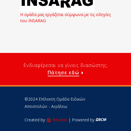
Η ομάδα μας εργάζεται σύμφωνα με τις οδηγίες
του INSARAG
Ενδιαφέρεσαι να γίνεις διασώστης;
Πάτησε εδώ
©2024 Επίλεκτη Ομάδα Ειδικών
Αποστολών - Αιγάλεω
Created by
Bitamin
| Powered by