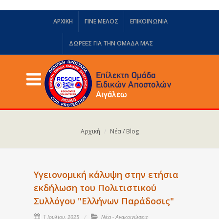
ΑΡΧΙΚΗ
ΓΙΝΕ ΜΕΛΟΣ
ΕΠΙΚΟΙΝΩΝΙΑ
ΔΩΡΕΈΣ ΓΙΑ ΤΗΝ ΟΜΆΔΑ ΜΑΣ
Αρχική
Νέα / Blog
Υγειονομική κάλυψη στην ετήσια
εκδήλωση του Πολιτιστικού
Συλλόγου "Ελλήνων Παράδοσις"
1 Ιουλίου, 2025
Νέα - Ανακοινώσεις