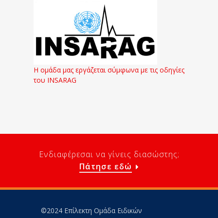
Η ομάδα μας εργάζεται σύμφωνα με τις οδηγίες
του INSARAG
Ενδιαφέρεσαι να γίνεις διασώστης;
Πάτησε εδώ
©2024 Επίλεκτη Ομάδα Ειδικών