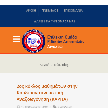
ΑΡΧΙΚΗ
ΓΙΝΕ ΜΕΛΟΣ
ΕΠΙΚΟΙΝΩΝΙΑ
ΔΩΡΕΈΣ ΓΙΑ ΤΗΝ ΟΜΆΔΑ ΜΑΣ
Αρχική
Νέα / Blog
2ος κύκλος μαθημάτων στην
Καρδιοαναπνευστική
Αναζοωγόνηση (ΚΑΡΠΑ)
10 Φεβρουαρίου, 2018
Εκπαίδευση