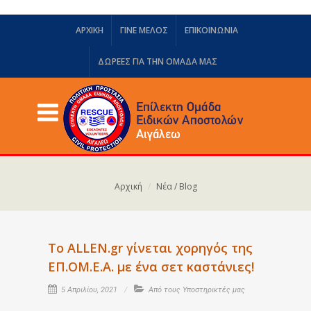
ΑΡΧΙΚΗ
ΓΙΝΕ ΜΕΛΟΣ
ΕΠΙΚΟΙΝΩΝΙΑ
ΔΩΡΕΈΣ ΓΙΑ ΤΗΝ ΟΜΆΔΑ ΜΑΣ
Αρχική
Νέα / Blog
To ALLEN.gr γίνεται χορηγός της
ΕΠ.ΟΜ.Ε.Α. με ένα σετ καστάνιες!
5 Απριλίου, 2021
Από τους Υποστηρικτές μας