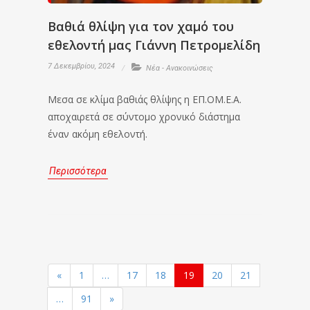
Βαθιά θλίψη για τον χαμό του
εθελοντή μας Γιάννη Πετρομελίδη
7 Δεκεμβρίου, 2024
Νέα - Ανακοινώσεις
Μεσα σε κλίμα βαθιάς θλίψης η ΕΠ.ΟΜ.Ε.Α.
αποχαιρετά σε σύντομο χρονικό διάστημα
έναν ακόμη εθελοντή.
Περισσότερα
«
1
…
17
18
19
20
21
…
91
»