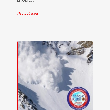
ΕΠ.ΟΜ.Ε.Α.
Περισσότερα