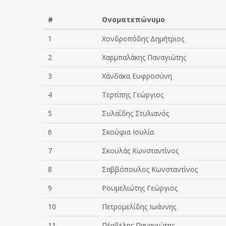
#
Ονοματεπώνυμο
1
Χονδροπόδης Δημήτριος
2
Χαρμπαλάκης Παναγιώτης
3
Χάνδακα Ευφροσύνη
4
Τερτίπης Γεώργιος
5
Συλαΐδης Στυλιανός
6
Σκούφια Ιουλία
7
Σκουλάς Κωνσταντίνος
8
Σαββόπουλος Κωνσταντίνος
9
Ρουμελιώτης Γεώργιος
10
Πετρομελίδης Ιωάννης
11
Πέρβελης Παναγιώτης