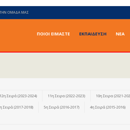
 ΤΗΝ ΟΜΆΔΑ ΜΑΣ
ΠΟΙΟΙ ΕΙΜΑΣΤΕ
ΕΚΠΑΙΔΕΥΣΗ
ΝΈΑ
12η Σειρά (2023-2024)
11η Σειρα (2022-2023)
10η Σειρα (2021-202
η Σειρά (2017-2018)
5η Σειρά (2016-2017)
4η Σειρά (2015-2016)