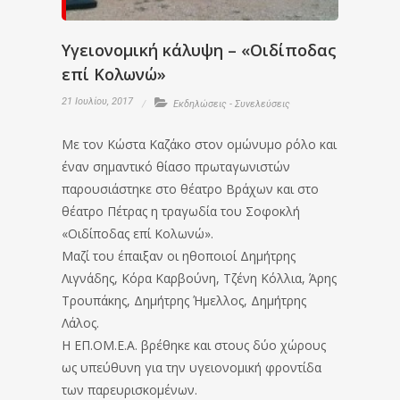
Υγειονομική κάλυψη – «Οιδίποδας
επί Κολωνώ»
21 Ιουλίου, 2017
Εκδηλώσεις - Συνελεύσεις
Με τον Κώστα Καζάκο στον ομώνυμο ρόλο και
έναν σημαντικό θίασο πρωταγωνιστών
παρουσιάστηκε στο θέατρο Βράχων και στο
θέατρο Πέτρας η τραγωδία του Σοφοκλή
«Οιδίποδας επί Κολωνώ».
Μαζί του έπαιξαν οι ηθοποιοί Δημήτρης
Λιγνάδης, Κόρα Καρβούνη, Τζένη Κόλλια, Άρης
Τρουπάκης, Δημήτρης Ήμελλος, Δημήτρης
Λάλος.
Η ΕΠ.ΟΜ.Ε.Α. βρέθηκε και στους δύο χώρους
ως υπεύθυνη για την υγειονομική φροντίδα
των παρευρισκομένων.