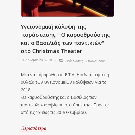
Υγειονομική κάλυψη της
παράστασης " Ο καρυοθραύστης
και ο Βασιλιάς των ποντικιών"
στο Christmas Theater
31 Δεκεμβρίου, 2018
Εκδηλώσεις - Συνελεύσεις
Με ένα παραμύθι του E.T.A. Hoffman πέφτει η
αυλαία των υγειονομικών καλύψεων για το
2018.
«Ο καρυοθραύστης και ο Βασιλιάς των
ποντικιών» αναβίωσε στο Christmas Theater
από τις 19 έως τις 30 Δεκεμβρίου.
Περισσότερα