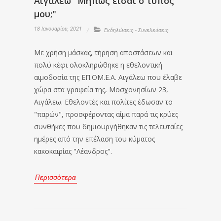
Αιγάλεω "Μήπως είσαι ο τύπος
μου;"
18 Ιανουαρίου, 2021
Εκδηλώσεις - Συνελεύσεις
Με χρήση μάσκας, τήρηση αποστάσεων και
πολύ κέφι ολοκληρώθηκε η εθελοντική
αιμοδοσία της ΕΠ.ΟΜ.Ε.Α. Αιγάλεω που έλαβε
χώρα στα γραφεία της, Μοσχονησίων 23,
Αιγάλεω. Εθελοντές και πολίτες έδωσαν το
"παρών", προσφέροντας αίμα παρά τις κρύες
συνθήκες που δημιουργήθηκαν τις τελευταίες
ημέρες από την επέλαση του κύματος
κακοκαιρίας "Λέανδρος".
Περισσότερα