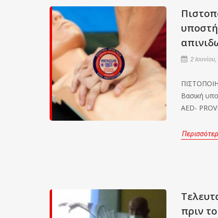
Πιστοπ
υποστή
απινιδω
2 Ιουνίου,
ΠΙΣΤΟΠΟΙ
Βασική υπο
AED- PROV
Περισσότε
Τελευτα
πριν τ