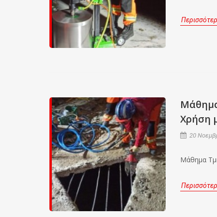
Περισσότε
Μάθημα
Χρήση 
20 Νοεμβρ
Μάθημα Τμή
Περισσότε