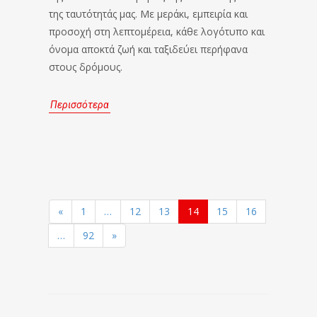
της ταυτότητάς μας. Με μεράκι, εμπειρία και
προσοχή στη λεπτομέρεια, κάθε λογότυπο και
όνομα αποκτά ζωή και ταξιδεύει περήφανα
στους δρόμους.
Περισσότερα
«
1
…
12
13
14
15
16
…
92
»