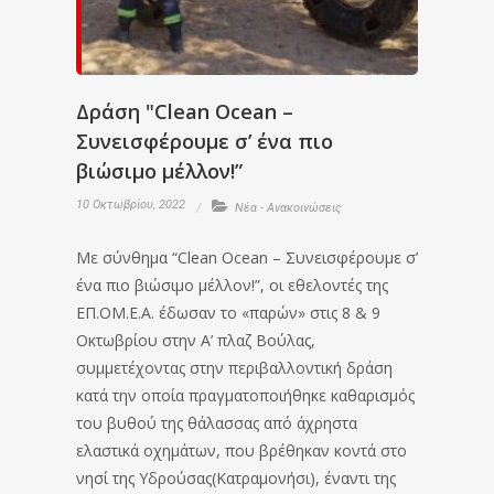
Δράση "Clean Ocean –
Συνεισφέρουμε σ’ ένα πιο
βιώσιμο μέλλον!”
10 Οκτωβρίου, 2022
Νέα - Ανακοινώσεις
Με σύνθημα “Clean Ocean – Συνεισφέρουμε σ’
ένα πιο βιώσιμο μέλλον!”, οι εθελοντές της
ΕΠ.ΟΜ.Ε.Α. έδωσαν το «παρών» στις 8 & 9
Οκτωβρίου στην Α’ πλαζ Βούλας,
συμμετέχοντας στην περιβαλλοντική δράση
κατά την οποία πραγματοποιήθηκε καθαρισμός
του βυθού της θάλασσας από άχρηστα
ελαστικά οχημάτων, που βρέθηκαν κοντά στο
νησί της Υδρούσας(Κατραμονήσι), έναντι της