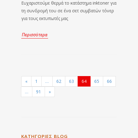
Ευχαριστούμε θερμά το κατάστημα inktoner για
τη συνδρομή του σε ένα σετ συμβατών τόνερ
για τους εκτυπωτές μας
Περισσότερα
«
1
…
62
63
64
65
66
…
91
»
ΚΑΤΗΓΟΡΙΕΣ BLOG