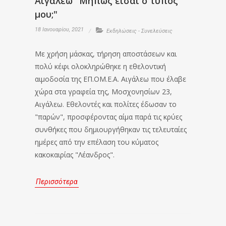
Αιγάλεω "Μήπως είσαι ο τύπος
μου;"
18 Ιανουαρίου, 2021
Εκδηλώσεις - Συνελεύσεις
Με χρήση μάσκας, τήρηση αποστάσεων και
πολύ κέφι ολοκληρώθηκε η εθελοντική
αιμοδοσία της ΕΠ.ΟΜ.Ε.Α. Αιγάλεω που έλαβε
χώρα στα γραφεία της, Μοσχονησίων 23,
Αιγάλεω. Εθελοντές και πολίτες έδωσαν το
"παρών", προσφέροντας αίμα παρά τις κρύες
συνθήκες που δημιουργήθηκαν τις τελευταίες
ημέρες από την επέλαση του κύματος
κακοκαιρίας "Λέανδρος".
Περισσότερα