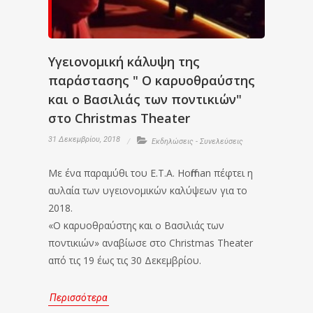
Υγειονομική κάλυψη της
παράστασης " Ο καρυοθραύστης
και ο Βασιλιάς των ποντικιών"
στο Christmas Theater
31 Δεκεμβρίου, 2018
Εκδηλώσεις - Συνελεύσεις
Με ένα παραμύθι του E.T.A. Hoffman πέφτει η
αυλαία των υγειονομικών καλύψεων για το
2018.
«Ο καρυοθραύστης και ο Βασιλιάς των
ποντικιών» αναβίωσε στο Christmas Theater
από τις 19 έως τις 30 Δεκεμβρίου.
Περισσότερα