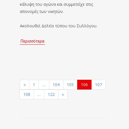
κάλυψη του αγώνα και συμμετείχε στις
απονομές των νικητών.
Ακολουθεί Δελτίο τύπου του Συλλόγου.
Περισσότερα
«
1
…
104
105
106
107
108
…
122
»