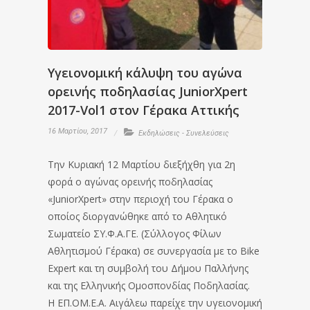
Υγειονομική κάλυψη του αγώνα
ορεινής ποδηλασίας JuniorXpert
2017-Vol1 στον Γέρακα Αττικής
16 Μαρτίου, 2017
Εκδηλώσεις - Συνελεύσεις
Την Κυριακή 12 Μαρτίου διεξήχθη για 2η
φορά ο αγώνας ορεινής ποδηλασίας
«JuniorXpert» στην περιοχή του Γέρακα ο
οποίος διοργανώθηκε από το Αθλητικό
Σωματείο ΣΥ.Φ.Α.ΓΕ. (Σύλλογος Φίλων
Αθλητισμού Γέρακα) σε συνεργασία με το Bike
Expert και τη συμβολή του Δήμου Παλλήνης
και της Ελληνικής Ομοσπονδίας Ποδηλασίας.
Η ΕΠ.ΟΜ.Ε.Α. Αιγάλεω παρείχε την υγειονομική