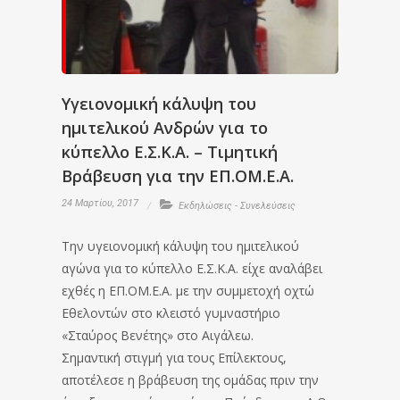
Υγειονομική κάλυψη του
ημιτελικού Ανδρών για το
κύπελλο Ε.Σ.Κ.Α. – Τιμητική
Βράβευση για την ΕΠ.ΟΜ.Ε.Α.
24 Μαρτίου, 2017
Εκδηλώσεις - Συνελεύσεις
Την υγειονομική κάλυψη του ημιτελικού
αγώνα για το κύπελλο Ε.Σ.Κ.Α. είχε αναλάβει
εχθές η ΕΠ.ΟΜ.Ε.Α. με την συμμετοχή οχτώ
Εθελοντών στο κλειστό γυμναστήριο
«Σταύρος Βενέτης» στο Αιγάλεω.
Σημαντική στιγμή για τους Επίλεκτους,
αποτέλεσε η βράβευση της ομάδας πριν την