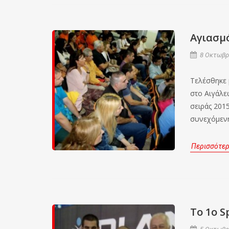
Αγιασμό
8 Οκτωβρί
Τελέσθηκε 
στο Αιγάλεω
σειράς 2015
συνεχόμενη
Περισσότε
Το 1ο S