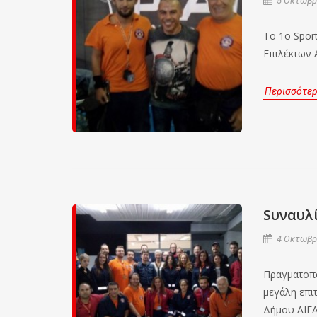
5 Οκτωβρί
Το 1ο Sport
Επιλέκτων 
Περισσότε
Sυναυλ
4 Οκτωβρί
Πραγματοπο
μεγάλη επι
Δήμου ΑΙΓΑ