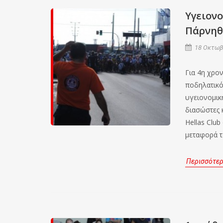
Υγειον
Πάρνηθ
18 Οκτωβρ
Για 4η χρο
ποδηλατικ
υγειονομικ
διασώστες 
Hellas Clu
μεταφορά τ
Περισσότε