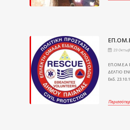
EΠ.ΟΜ.
23 Οκτωβρ
EΠ.ΟΜ.Ε.Α
ΔΕΛΤΙΟ Ε
Εκδ. 23.10.
Περισσότε