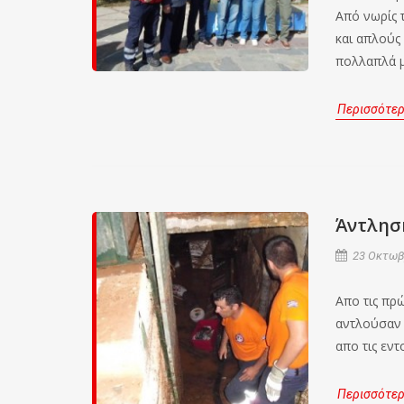
Από νωρίς 
και απλούς
πολλαπλά μ
Περισσότε
Άντλησ
23 Οκτωβρ
Απο τις πρ
αντλούσαν 
απο τις εν
Περισσότε