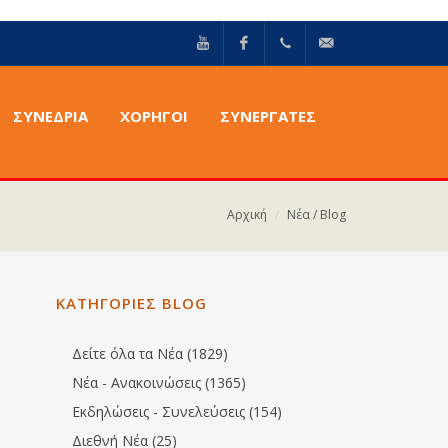
YouTube
Facebook
+30211
info@epilektoi.com
ΣΥΝΈΔΡΙΑ
ΧΟΡΗΓΟΙ
ΣΥΝΕΡΓΑΤΕΣ
2142869
Αρχική
Νέα / Blog
ΚΑΤΗΓΟΡΙΕΣ BLOG
Δείτε όλα τα Νέα (1829)
Νέα - Ανακοινώσεις (1365)
Εκδηλώσεις - Συνελεύσεις (154)
Διεθνή Νέα (25)