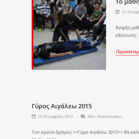
1ο μάθη
15 Οκτωβρ
Έναρξη μαθ
εθελοντές.
Περισσότε
Γύρος Αιγάλεω 2015
13 Οκτωβρίου, 2015
Νέα - Ανακοινώσεις
Τον αγώνα δρόμου <<Γύρο Αιγάλεω 2015>> θα καλύψ