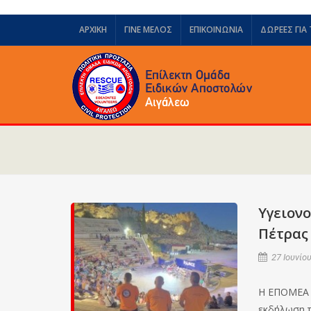
ΑΡΧΙΚΗ
ΓΙΝΕ ΜΕΛΟΣ
ΕΠΙΚΟΙΝΩΝΙΑ
ΔΩΡΕΈΣ ΓΙΑ
Υγειον
Πέτρας
27 Ιουνίου
Η ΕΠΟΜΕΑ π
εκδήλωση τ