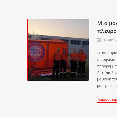
Μια μα
πλευρό
16 Ιουνίου
ΠΤην Κυρια
διασφάλιση
προγραμματ
Ριζούπολης.
μουσική το
μια εμπειρί
Περισσότε