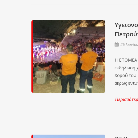
Υγειον
Πετρού
26 Ιουνίου
Η ΕΠΟΜΕΑ ε
εκδήλωση χ
Χορού του 
άκρως εντυ
Περισσότε