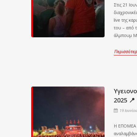
Στις 21 Ιου
διαχρονικέ
live της κα
του – από 
άλμπουμ Μ
Περισσότε
Υγειον
2025 📍
19 Ιουνίου
Η ΕΠΟΜΕΑ σ
αναλαμβάνο