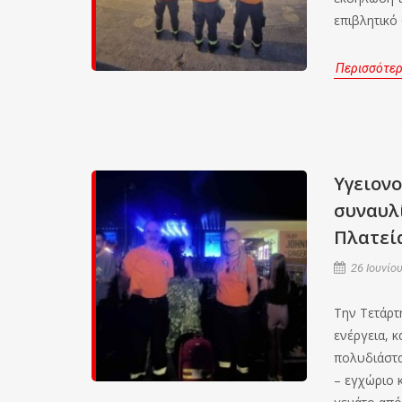
επιβλητικό
Περισσότε
Υγειονο
συναυλί
Πλατεί
26 Ιουνίου
Την Τετάρτ
ενέργεια, 
πολυδιάστατ
– εγχώριο 