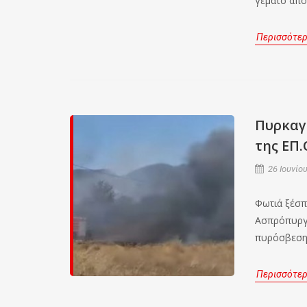
γεμάτο από 
Περισσότε
Πυρκαγ
της ΕΠ.
26 Ιουνίου
Φωτιά ξέσπ
Ασπρόπυργο
πυρόσβεση
Περισσότε