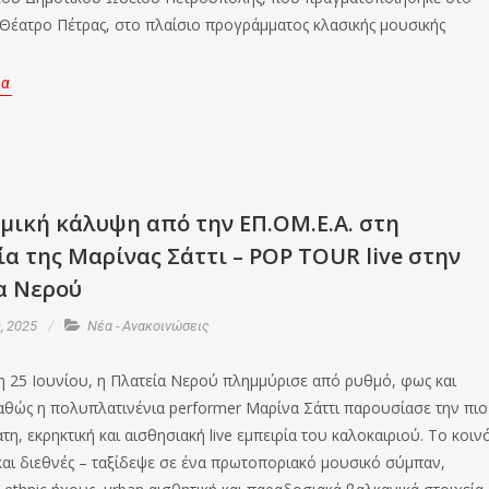
 Θέατρο Πέτρας, στο πλαίσιο προγράμματος κλασικής μουσικής
ρα
μική κάλυψη από την ΕΠ.ΟΜ.Ε.Α. στη
α της Μαρίνας Σάττι – POP TOUR live στην
α Νερού
, 2025
Νέα - Ανακοινώσεις
η 25 Ιουνίου, η Πλατεία Νερού πλημμύρισε από ρυθμό, φως και
καθώς η πολυπλατινένια performer Μαρίνα Σάττι παρουσίασε την πιο
η, εκρηκτική και αισθησιακή live εμπειρία του καλοκαιριού. Το κοιν
και διεθνές – ταξίδεψε σε ένα πρωτοποριακό μουσικό σύμπαν,