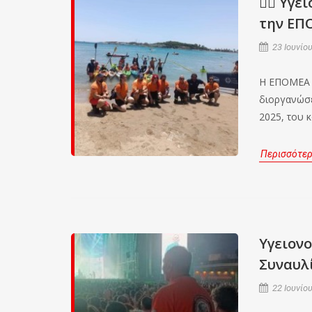
🏊‍♂️ Υ
την ΕΠ
23 Ιουνίου
Η ΕΠΟΜΕΑ β
διοργανώσε
2025, του 
Περισσότε
Υγειον
Συναυλί
22 Ιουνίου