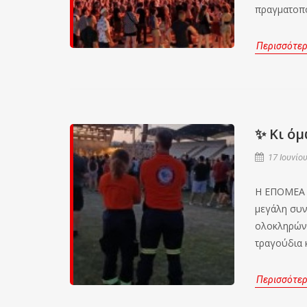
πραγματοπο
Περισσότε
✨ Κι όμ
17 Ιουνίου
Η ΕΠΟΜΕΑ β
μεγάλη συν
ολοκληρώνο
τραγούδια 
Περισσότε