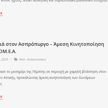
ethnic ήχους, urban αισθητική και παραδοσιακά βαλκανικά στοιχεία.
ρα
ιά στον Ασπρόπυργο – Άμεση Κινητοποίηση
ΟΜ.Ε.Α.
, 2025
Νέα - Ανακοινώσεις
ασε το μεσημέρι της Πέμπτης σε περιοχή με χαμηλή βλάστηση στον
 Αττικής, προκαλώντας άμεση κινητοποίηση των δυνάμεων
ς.
ρα