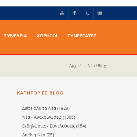
YouTube
Facebook
+30211
info@epilektoi.com
ΣΥΝΈΔΡΙΑ
ΧΟΡΗΓΟΙ
ΣΥΝΕΡΓΑΤΕΣ
2142869
Αρχική
Νέα / Blog
ΚΑΤΗΓΟΡΙΕΣ BLOG
Δείτε όλα τα Νέα (1829)
Νέα - Ανακοινώσεις (1365)
Εκδηλώσεις - Συνελεύσεις (154)
Διεθνή Νέα (25)