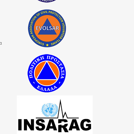
α
υ
η