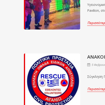
Υγειονομική
Pavilion, σ
Περισσότε
ΑΝΑΚΟ
5 Φεβρουα
Σύγκληση Γ
Περισσότε