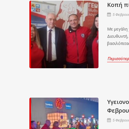
Κοπή π
5 Φεβρουα
Με μεγάλη 
Διευθυντή,
βασιλόπιτ
Περισσότε
Υγειονο
Φεβρου
5 Φεβρουα