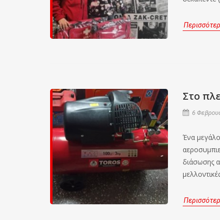
Περισσότε
Στο πλε
6 Φεβρουα
Ένα μεγάλο
αεροσυμπιε
διάσωσης α
μελλοντικές
Περισσότε