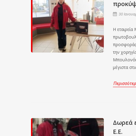
προκύψ
30 Ιανουα
Η εταιρεία 
πρωτοβουλι
προσφοράς 
την χορηγί
Μπουλονόκλ
μέγιστα στι
Περισσότε
Δωρεά 
Ε.Ε.