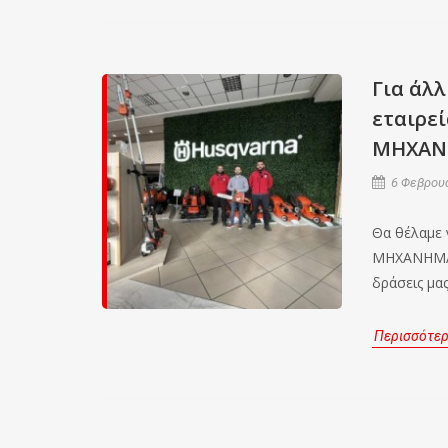
Για άλλ
εταιρε
ΜΗΧΑΝ
6 Φεβρουα
Θα θέλαμε
ΜΗΧΑΝΗΜΑΤΑ
δράσεις μα
Περισσότε