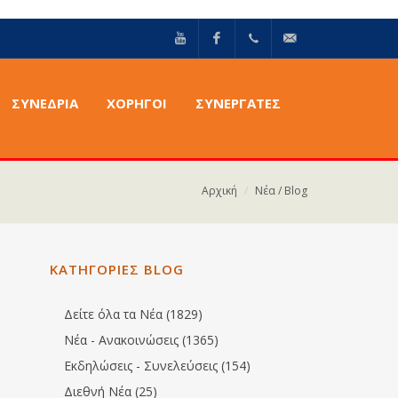
YouTube
Facebook
+30211
info@epilektoi.com
ΣΥΝΈΔΡΙΑ
ΧΟΡΗΓΟΙ
ΣΥΝΕΡΓΑΤΕΣ
2142869
Αρχική
Νέα / Blog
ΚΑΤΗΓΟΡΙΕΣ BLOG
Δείτε όλα τα Νέα (1829)
Νέα - Ανακοινώσεις (1365)
Εκδηλώσεις - Συνελεύσεις (154)
Διεθνή Νέα (25)