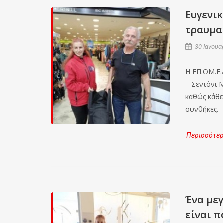
Ευγενικ
τραυμα
30 Ιανουα
Η ΕΠ.ΟΜ.Ε.
– Σεντόνι 
καθώς κάθε
συνθήκες.
Περισσότε
Ένα με
είναι 