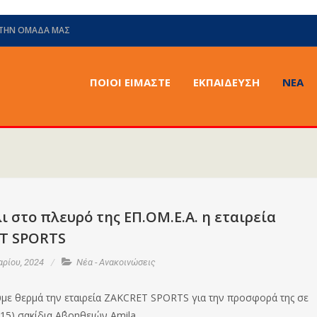
 ΤΗΝ ΟΜΆΔΑ ΜΑΣ
ΠΟΙΟΙ ΕΙΜΑΣΤΕ
ΕΚΠΑΙΔΕΥΣΗ
ΝΈΑ
ι στο πλευρό της ΕΠ.ΟΜ.Ε.Α. η εταιρεία
T SPORTS
ρίου, 2024
Νέα - Ανακοινώσεις
με θερμά την εταιρεία ZAKCRET SPORTS για την προσφορά της σε
15) σακίδια Α΄βοηθειών Amila