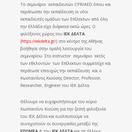
Το σεμινάριο εκπαιδευτών CPR/AED όπου και
περάτωσαν την εκπαίδευση οι νέοι
εκπαιδευτές ομάδων των Επίλεκτων από όλη
την Ελλάδα είχε διάρκεια οκτώ ώρες. Ο
φιλόξενος χώρος του
ΙΕΚ ΔΕΛΤΑ
(
https://iekdelta.gr/
) στο κέντρο της Αθήνας
βοήθησε στην ομαλή λειτουργία του
σεμιναρίου. Στο instructor σεμινάριο εκτός
των εθελοντών των Επίλεκτων συμμετείχε και
περάτωσε επιτυχώς την εκπαίδευση και ο
Κωσταντίνος Κιούσης Director, Professor,
Researcher, Engineer του ΙΕΚ Δέλτα.
Θέλουμε να ευχαριστήσουμε τον κύριο
Κωσταντίνο Κιούση για την ζεστή φιλοξενία
του ΙΕΚ Δέλτα και ευελπιστούμε να
συνεχιστούν οι συνεργασίες μεταξύ της
ΕΠΟΜΕΑ
& του
ΙΕΚ ΔΕΛΤΑ
και σε άλλους