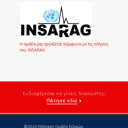
Η ομάδα μας εργάζεται σύμφωνα με τις οδηγίες
του INSARAG
Ενδιαφέρεσαι να γίνεις διασώστης;
Πάτησε εδώ
©2024 Επίλεκτη Ομάδα Ειδικών