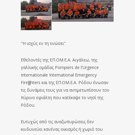
"Η ισχύς εν τη ενώσει"
Εθελοντές της ΕΠ.ΟΜ.Ε.Α. Αιγάλεω, της
γαλλικής ομάδας Pompiers de l'Urgence
Internationale International Emergency
Firefighters και της ΕΠ.ΟΜ.Ε.Α. Ρόδου ένωσαν
τις δυνάμεις τους για να αντιμετωπίσουν τον
πύρινο εφιάλτη που κατέκαψε το νησί της
Ρόδου.
Ευτυχώς από τις αναζωπυρώσεις δεν
κινδυνεύει κανένας οικισμός ή χωριό του