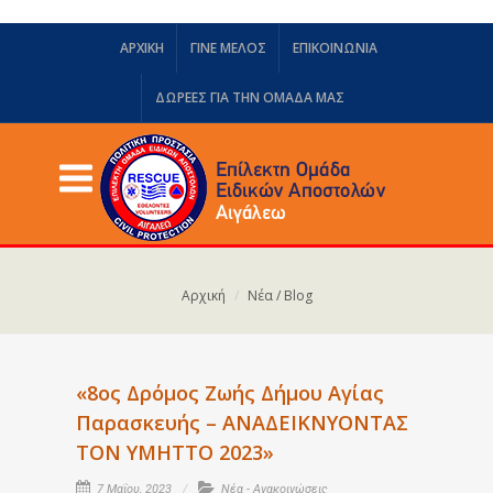
ΑΡΧΙΚΗ
ΓΙΝΕ ΜΕΛΟΣ
ΕΠΙΚΟΙΝΩΝΙΑ
ΔΩΡΕΈΣ ΓΙΑ ΤΗΝ ΟΜΆΔΑ ΜΑΣ
Αρχική
Νέα / Blog
«8ος Δρόμος Ζωής Δήμου Αγίας
Παρασκευής – ΑΝΑΔΕΙΚΝΥΟΝΤΑΣ
ΤΟΝ ΥΜΗΤΤΟ 2023»
7 Μαΐου, 2023
Νέα - Ανακοινώσεις