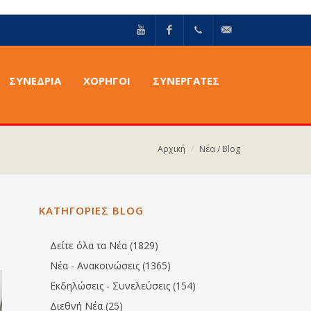
YouTube
Facebook
+30211
info@epilektoi.com
ΣΥΝΈΔΡΙΑ
ΧΟΡΗΓΟΙ
ΣΥΝΕΡΓΑΤΕΣ
2142869
Αρχική
Νέα / Blog
ΚΑΤΗΓΟΡΙΕΣ BLOG
Δείτε όλα τα Νέα (1829)
Νέα - Ανακοινώσεις (1365)
Εκδηλώσεις - Συνελεύσεις (154)
Διεθνή Νέα (25)