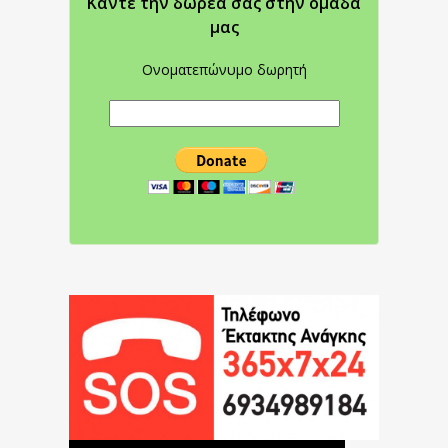
Κάντε την δωρεά σας στην oμάδα
μας
Ονοματεπώνυμο δωρητή