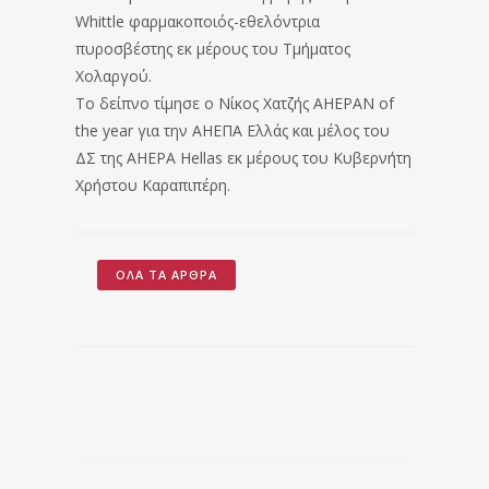
Whittle φαρμακοποιός-εθελόντρια
πυροσβέστης εκ μέρους του Τμήματος
Χολαργού.
Το δείπνο τίμησε ο Νίκος Χατζής AHEPAN of
the year για την ΑΗΕΠΑ Ελλάς και μέλος του
ΔΣ της AHEPA Hellas εκ μέρους του Κυβερνήτη
Χρήστου Καραπιπέρη.
ΌΛΑ ΤΑ ΆΡΘΡΑ