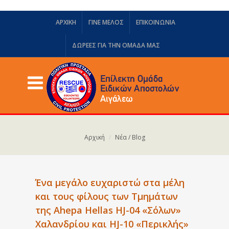
ΑΡΧΙΚΗ
ΓΙΝΕ ΜΕΛΟΣ
ΕΠΙΚΟΙΝΩΝΙΑ
ΔΩΡΕΈΣ ΓΙΑ ΤΗΝ ΟΜΆΔΑ ΜΑΣ
Αρχική
Νέα / Blog
Ένα μεγάλο ευχαριστώ στα μέλη
και τους φίλους των Τμημάτων
της Ahepa Hellas HJ-04 «Σόλων»
Χαλανδρίου και HJ-10 «Περικλής»