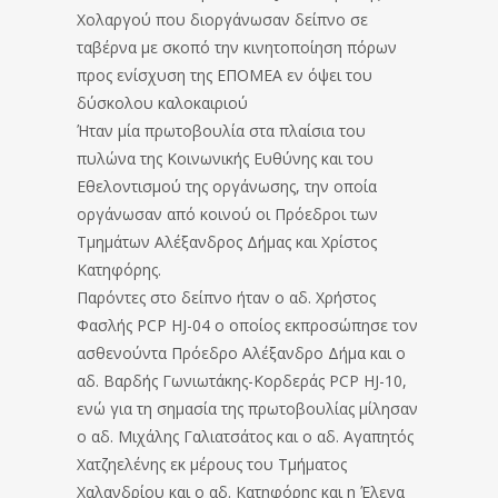
Χολαργού που διοργάνωσαν δείπνο σε
ταβέρνα με σκοπό την κινητοποίηση πόρων
προς ενίσχυση της ΕΠΟΜΕΑ εν όψει του
δύσκολου καλοκαιριού
Ήταν μία πρωτοβουλία στα πλαίσια του
πυλώνα της Κοινωνικής Ευθύνης και του
Εθελοντισμού της οργάνωσης, την οποία
οργάνωσαν από κοινού οι Πρόεδροι των
Τμημάτων Αλέξανδρος Δήμας και Χρίστος
Κατηφόρης.
Παρόντες στο δείπνο ήταν ο αδ. Χρήστος
Φασλής PCP HJ-04 ο οποίος εκπροσώπησε τον
ασθενούντα Πρόεδρο Αλέξανδρο Δήμα και ο
αδ. Βαρδής Γωνιωτάκης-Κορδεράς PCP HJ-10,
ενώ για τη σημασία της πρωτοβουλίας μίλησαν
ο αδ. Μιχάλης Γαλιατσάτος και ο αδ. Αγαπητός
Χατζηελένης εκ μέρους του Τμήματος
Χαλανδρίου και ο αδ. Κατηφόρης και η Έλενα