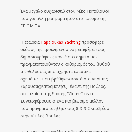
Ένα μεγάλο ευχαριστώ στον Νίκο Παπαλουκά
που για άλλη μία φορά ήταν στο πλευρό της
ΕΠ.ΟΜ.Ε.Α.
Η εταιρεία
Papaloukas Yachting
προσέφερε
σκάφος της προκειμένου να μεταφέρει τους
δημοσιογράφους κοντά στο σημείο που
πραγματοποιούνταν ο καθαρισμός του βυθού
της θάλασσας από άχρηστα ελαστικά
οχημάτων, που βρέθηκαν κοντά στο νησί της
Υδρούσας(Κατραμονήσι), έναντι της Βούλας,
στο πλαίσιο της δράσης “Clean Ocean –
Συνεισφέρουμε σ’ ένα πιο βιώσιμο μέλλον!”
που πραγματοποιήθηκε στις 8 & 9 Οκτωβρίου
στην Α’ πλαζ Βούλας.
Η ΕΠ.ΟΜ.Ε.Α. εκφράζει τις θερμές ευχαριστίες