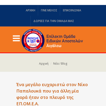
ΑΡΧΙΚΗ
ΓΙΝΕ ΜΕΛΟΣ
ΕΠΙΚΟΙΝΩΝΙΑ
ΔΩΡΕΈΣ ΓΙΑ ΤΗΝ ΟΜΆΔΑ ΜΑΣ
Αρχική
Νέα / Blog
Ένα μεγάλο ευχαριστώ στον Νίκο
Παπαλουκά που για άλλη μία
φορά ήταν στο πλευρό της
ΕΠ.ΟΜ.Ε.Α.