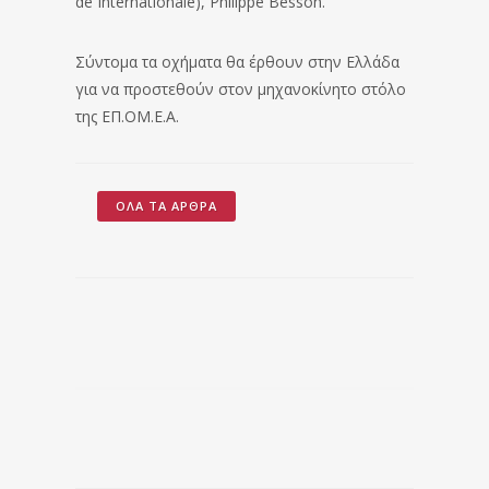
de Internationale), Philippe Besson.
Σύντομα τα οχήματα θα έρθουν στην Ελλάδα
για να προστεθούν στον μηχανοκίνητο στόλο
της ΕΠ.ΟΜ.Ε.Α.
ΌΛΑ ΤΑ ΆΡΘΡΑ