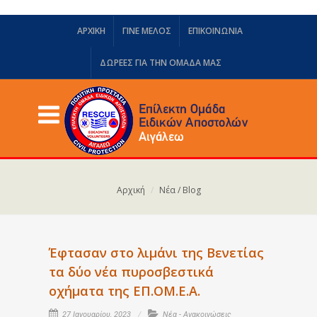
ΑΡΧΙΚΗ
ΓΙΝΕ ΜΕΛΟΣ
ΕΠΙΚΟΙΝΩΝΙΑ
ΔΩΡΕΈΣ ΓΙΑ ΤΗΝ ΟΜΆΔΑ ΜΑΣ
Αρχική
Νέα / Blog
Έφτασαν στο λιμάνι της Βενετίας
τα δύο νέα πυροσβεστικά
οχήματα της ΕΠ.ΟΜ.Ε.Α.
27 Ιανουαρίου, 2023
Νέα - Ανακοινώσεις