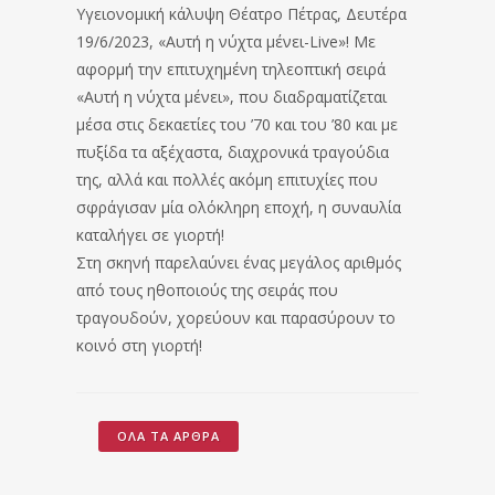
Υγειονομική κάλυψη Θέατρο Πέτρας, Δευτέρα
19/6/2023, «Αυτή η νύχτα μένει-Live»! Με
αφορμή την επιτυχημένη τηλεοπτική σειρά
«Αυτή η νύχτα μένει», που διαδραματίζεται
μέσα στις δεκαετίες του ’70 και του ’80 και με
πυξίδα τα αξέχαστα, διαχρονικά τραγούδια
της, αλλά και πολλές ακόμη επιτυχίες που
σφράγισαν μία ολόκληρη εποχή, η συναυλία
καταλήγει σε γιορτή!
Στη σκηνή παρελαύνει ένας μεγάλος αριθμός
από τους ηθοποιούς της σειράς που
τραγουδούν, χορεύουν και παρασύρουν το
κοινό στη γιορτή!
ΌΛΑ ΤΑ ΆΡΘΡΑ