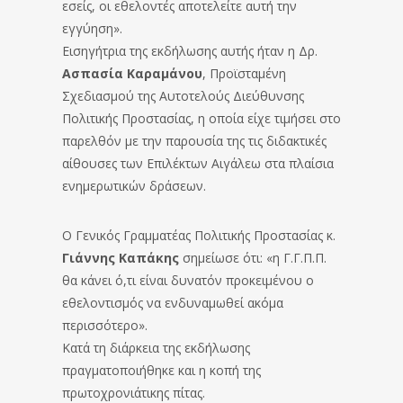
εσείς, οι εθελοντές αποτελείτε αυτή την
εγγύηση».
Εισηγήτρια της εκδήλωσης αυτής ήταν η Δρ.
Ασπασία Καραμάνου
, Προϊσταμένη
Σχεδιασμού της Αυτοτελούς Διεύθυνσης
Πολιτικής Προστασίας, η οποία είχε τιμήσει στο
παρελθόν με την παρουσία της τις διδακτικές
αίθουσες των Επιλέκτων Αιγάλεω στα πλαίσια
ενημερωτικών δράσεων.
Ο Γενικός Γραμματέας Πολιτικής Προστασίας κ.
Γιάννης Καπάκης
σημείωσε ότι: «η Γ.Γ.Π.Π.
θα κάνει ό,τι είναι δυνατόν προκειμένου ο
εθελοντισμός να ενδυναμωθεί ακόμα
περισσότερο».
Κατά τη διάρκεια της εκδήλωσης
πραγματοποιήθηκε και η κοπή της
πρωτοχρονιάτικης πίτας.