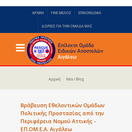
ΑΡΧΙΚΗ
ΓΙΝΕ ΜΕΛΟΣ
ΕΠΙΚΟΙΝΩΝΙΑ
ΔΩΡΕΈΣ ΓΙΑ ΤΗΝ ΟΜΆΔΑ ΜΑΣ
Αρχική
Νέα / Blog
Βράβευση Εθελοντικών Ομάδων
Πολιτικής Προστασίας από την
Περιφέρεια Νομού Αττικής -
ΕΠ.ΟΜ.Ε.Α. Αιγάλεω