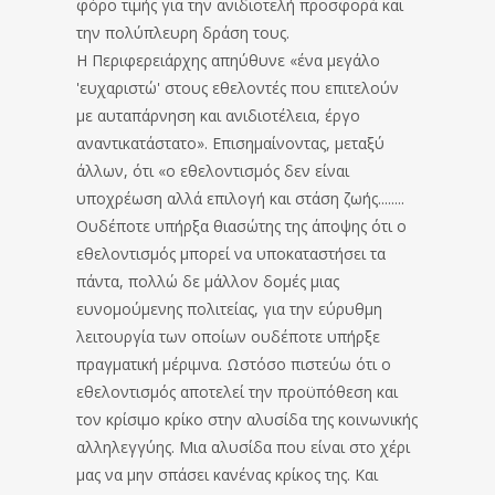
φόρο τιμής για την ανιδιοτελή προσφορά και
την πολύπλευρη δράση τους.
Η Περιφερειάρχης απηύθυνε «ένα μεγάλο
'ευχαριστώ' στους εθελοντές που επιτελούν
με αυταπάρνηση και ανιδιοτέλεια, έργο
αναντικατάστατο». Επισημαίνοντας, μεταξύ
άλλων, ότι «ο εθελοντισμός δεν είναι
υποχρέωση αλλά επιλογή και στάση ζωής........
Ουδέποτε υπήρξα θιασώτης της άποψης ότι ο
εθελοντισμός μπορεί να υποκαταστήσει τα
πάντα, πολλώ δε μάλλον δομές μιας
ευνομούμενης πολιτείας, για την εύρυθμη
λειτουργία των οποίων ουδέποτε υπήρξε
πραγματική μέριμνα. Ωστόσο πιστεύω ότι ο
εθελοντισμός αποτελεί την προϋπόθεση και
τον κρίσιμο κρίκο στην αλυσίδα της κοινωνικής
αλληλεγγύης. Μια αλυσίδα που είναι στο χέρι
μας να μην σπάσει κανένας κρίκος της. Και