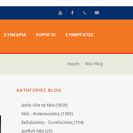
YouTube
Facebook
+30211
info@epilektoi.com
ΣΥΝΈΔΡΙΑ
ΧΟΡΗΓΟΙ
ΣΥΝΕΡΓΑΤΕΣ
2142869
Αρχική
Νέα / Blog
ΚΑΤΗΓΟΡΙΕΣ BLOG
Δείτε όλα τα Νέα (1829)
Νέα - Ανακοινώσεις (1365)
Εκδηλώσεις - Συνελεύσεις (154)
Διεθνή Νέα (25)