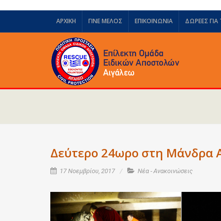
ΑΡΧΙΚΗ
ΓΙΝΕ ΜΕΛΟΣ
ΕΠΙΚΟΙΝΩΝΙΑ
ΔΩΡΕΈΣ ΓΙΑ
Δεύτερο 24ωρο στη Μάνδρα Α
17 Νοεμβρίου, 2017
Νέα - Ανακοινώσεις