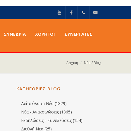
YouTube
Facebook
+30211
info@epilektoi.com
ΣΥΝΈΔΡΙΑ
ΧΟΡΗΓΟΙ
ΣΥΝΕΡΓΑΤΕΣ
2142869
Αρχική
Νέα / Blog
ΚΑΤΗΓΟΡΙΕΣ BLOG
Δείτε όλα τα Νέα (1829)
Νέα - Ανακοινώσεις (1365)
Εκδηλώσεις - Συνελεύσεις (154)
Διεθνή Νέα (25)