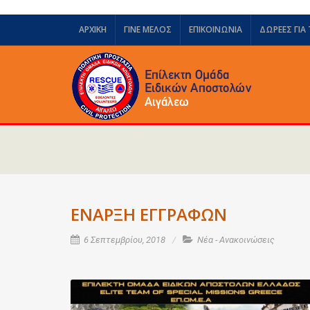
ΑΡΧΙΚΗ
ΓΙΝΕ ΜΕΛΟΣ
ΕΠΙΚΟΙΝΩΝΙΑ
ΔΩΡΕΈΣ ΓΙΑ
ΕΝΑΡΞΗ ΕΓΓΡΑΦΩΝ
6 Σεπτεμβρίου, 2018
Νέα - Ανακοινώσεις