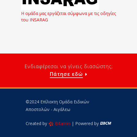
Η ομάδα μας εργάζεται σύμφωνα με τις οδηγίες
του INSARAG
Ενδιαφέρεσαι να γίνεις διασώστης;
Πάτησε εδώ
©2024 Επίλεκτη Ομάδα Ειδικών
Αποστολών - Αιγάλεω
Created by
Bitamin
| Powered by