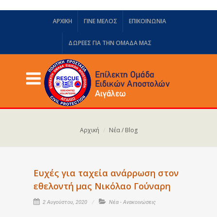
ΑΡΧΙΚΗ
ΓΙΝΕ ΜΕΛΟΣ
ΕΠΙΚΟΙΝΩΝΙΑ
ΔΩΡΕΈΣ ΓΙΑ ΤΗΝ ΟΜΆΔΑ ΜΑΣ
Αρχική
Νέα / Blog
Ευχές για ταχεία ανάρρωση στον
εθελοντή μας Νικόλαο Γούναρη
2 Αυγούστου, 2020
Νέα - Ανακοινώσεις