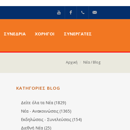
YouTube
Facebook
+30211
info@epilektoi.com
ΣΥΝΈΔΡΙΑ
ΧΟΡΗΓΟΙ
ΣΥΝΕΡΓΑΤΕΣ
2142869
Αρχική
Νέα / Blog
ΚΑΤΗΓΟΡΙΕΣ BLOG
Δείτε όλα τα Νέα (1829)
Νέα - Ανακοινώσεις (1365)
Εκδηλώσεις - Συνελεύσεις (154)
Διεθνή Νέα (25)