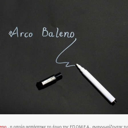
leno
, η οποία ασπάστηκε το έργο της ΕΠ.ΟΜ.Ε.Α., αναγνωρίζοντας τι