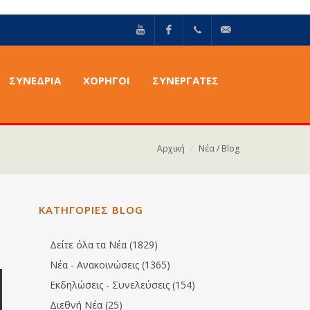
YouTube
Facebook
+30211
info@epilektoi.com
ΣΥΝΈΔΡΙΑ
ΧΟΡΗΓΟΙ
ΣΥΝΕΡΓΑΤΕΣ
2142869
Αρχική
Νέα / Blog
ΚΑΤΗΓΟΡΙΕΣ BLOG
Δείτε όλα τα Νέα (1829)
Νέα - Ανακοινώσεις (1365)
Εκδηλώσεις - Συνελεύσεις (154)
Διεθνή Νέα (25)