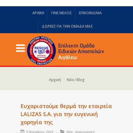
ΑΡΧΙΚΗ
ΓΙΝΕ ΜΕΛΟΣ
ΕΠΙΚΟΙΝΩΝΙΑ
ΔΩΡΕΈΣ ΓΙΑ ΤΗΝ ΟΜΆΔΑ ΜΑΣ
Αρχική
Νέα / Blog
Ευχαριστούμε θερμά την εταιρεία
LALIZAS S.A. για την ευγενική
χορηγία της
9 Νοεμβρίου, 2024
Νέα - Ανακοινώσεις