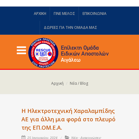
ΑΡΧΙΚΗ
ΓΙΝΕ ΜΕΛΟΣ
ΕΠΙΚΟΙΝΩΝΙΑ
ΔΩΡΕΈΣ ΓΙΑ ΤΗΝ ΟΜΆΔΑ ΜΑΣ
Αρχική
Νέα / Blog
Η Ηλεκτροτεχνική Χαραλαμπίδης
ΑΕ για άλλη μια φορά στο πλευρό
της ΕΠ.ΟΜ.Ε.Α.
25 Ιανουαρίου, 2024
Νέα - Ανακοινώσεις