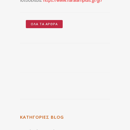
Ιστοσελίδα:
https://www.haralampidis.gr/gr/
ΌΛΑ ΤΑ ΆΡΘΡΑ
ΚΑΤΗΓΟΡΙΕΣ BLOG