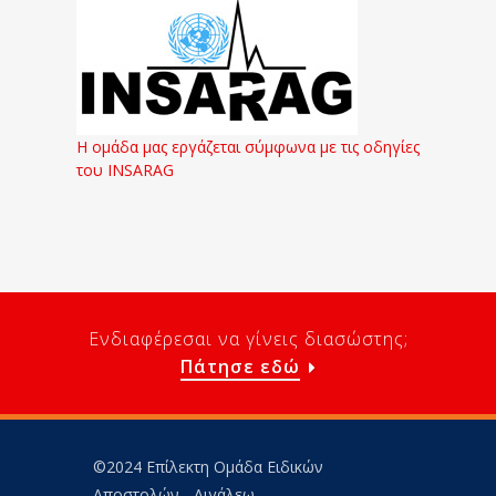
Η ομάδα μας εργάζεται σύμφωνα με τις οδηγίες
του INSARAG
Ενδιαφέρεσαι να γίνεις διασώστης;
Πάτησε εδώ
©2024 Επίλεκτη Ομάδα Ειδικών
Αποστολών - Αιγάλεω