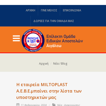
ΑΡΧΙΚΗ
ΓΙΝΕ ΜΕΛΟΣ
ΕΠΙΚΟΙΝΩΝΙΑ
ΔΩΡΕΈΣ ΓΙΑ ΤΗΝ ΟΜΆΔΑ ΜΑΣ
Αρχική
Νέα / Blog
Η εταιρεία MILTOPLAST
Α.Ε.Β.Ε.μπαίνει στην λίστα των
υποστηρικτών μας
11 Φεβρουαρίου, 2024
Νέα - Ανακοινώσεις