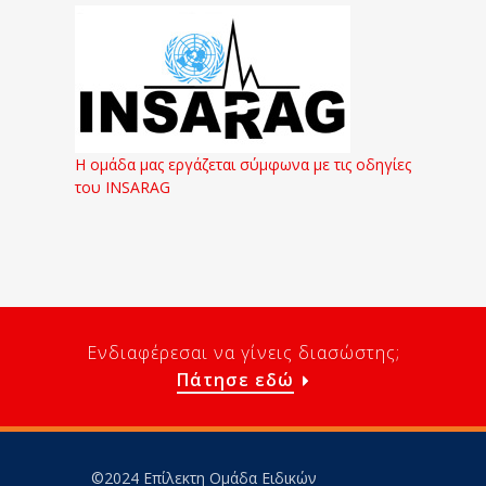
Η ομάδα μας εργάζεται σύμφωνα με τις οδηγίες
του INSARAG
Ενδιαφέρεσαι να γίνεις διασώστης;
Πάτησε εδώ
©2024 Επίλεκτη Ομάδα Ειδικών