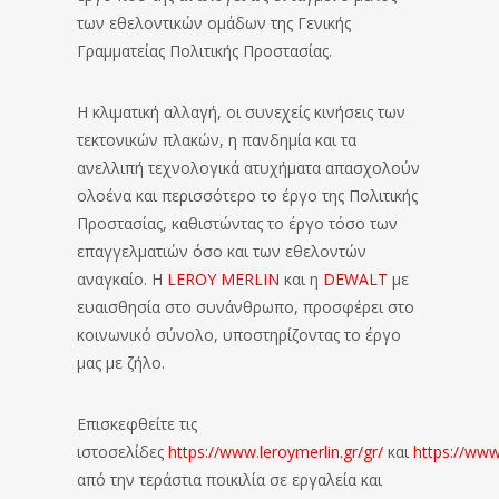
των εθελοντικών ομάδων της Γενικής
Γραμματείας Πολιτικής Προστασίας.
Η κλιματική αλλαγή, οι συνεχείς κινήσεις των
τεκτονικών πλακών, η πανδημία και τα
ανελλιπή τεχνολογικά ατυχήματα απασχολούν
ολοένα και περισσότερο το έργο της Πολιτικής
Προστασίας, καθιστώντας το έργο τόσο των
επαγγελματιών όσο και των εθελοντών
αναγκαίο. Η
LEROY MERLIN
και η
DEWALT
με
ευαισθησία στο συνάνθρωπο, προσφέρει στο
κοινωνικό σύνολο, υποστηρίζοντας το έργο
μας με ζήλο.
Επισκεφθείτε τις
ιστοσελίδες
https://www.leroymerlin.gr/gr/
και
https://www
από την τεράστια ποικιλία σε εργαλεία και