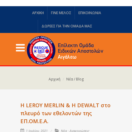
ΑΡΧΙΚΗ
ΓΙΝΕ ΜΕΛΟΣ
ΕΠΙΚΟΙΝΩΝΙΑ
ΔΩΡΕΈΣ ΓΙΑ ΤΗΝ ΟΜΆΔΑ ΜΑΣ
Αρχική
Νέα / Blog
Η LEROY MERLIN & H DEWALT στο
πλευρό των εθελοντών της
ΕΠ.ΟΜ.Ε.Α.
1 Ιουλίου, 2021
Νέα - Ανακοινώσεις