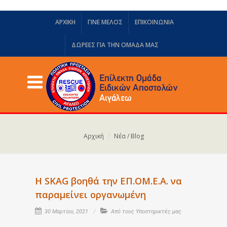
ΑΡΧΙΚΗ
ΓΙΝΕ ΜΕΛΟΣ
ΕΠΙΚΟΙΝΩΝΙΑ
ΔΩΡΕΈΣ ΓΙΑ ΤΗΝ ΟΜΆΔΑ ΜΑΣ
Αρχική
Νέα / Blog
Η SKAG βοηθά την ΕΠ.ΟΜ.Ε.Α. να
παραμείνει οργανωμένη
30 Μαρτίου, 2021
Από τους Υποστηρικτές μας