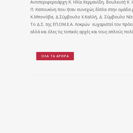
Αντιπεριφερειάρχη Κ. Ηλία Κερμανίδη, Βουλευτή Κ. 
Π. Καπουκίνη που ήταν συνεχώς δίπλα στην ομάδα μ
Κ.Μπονόβα, Δ.Σύμβουλο Χ.Καλλή, Δ. Σύμβουλο Νίτ
Το Δ.Σ. της ΕΠ.ΟΜ.Ε.Α. Λοκρών ευχαριστεί τον πρόε
αλλά και όλες τις τοπικές αρχές και τους απλούς πολ
ΌΛΑ ΤΑ ΆΡΘΡΑ