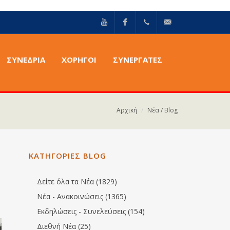
YouTube
Facebook
+30211
info@epilektoi.com
ΣΥΝΈΔΡΙΑ
ΧΟΡΗΓΟΙ
ΣΥΝΕΡΓΑΤΕΣ
2142869
Αρχική
Νέα / Blog
ΚΑΤΗΓΟΡΙΕΣ BLOG
Δείτε όλα τα Νέα (1829)
Νέα - Ανακοινώσεις (1365)
Εκδηλώσεις - Συνελεύσεις (154)
Διεθνή Νέα (25)