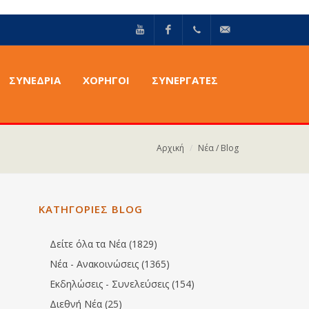
YouTube
Facebook
+30211
info@epilektoi.com
ΣΥΝΈΔΡΙΑ
ΧΟΡΗΓΟΙ
ΣΥΝΕΡΓΑΤΕΣ
2142869
Αρχική
Νέα / Blog
ΚΑΤΗΓΟΡΙΕΣ BLOG
Δείτε όλα τα Νέα (1829)
Νέα - Ανακοινώσεις (1365)
Εκδηλώσεις - Συνελεύσεις (154)
Διεθνή Νέα (25)