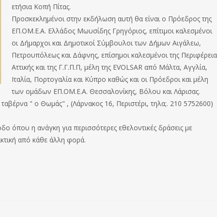
ετήσια Κοπή Πίτας.
Προσκεκλημένοι στην εκδήλωση αυτή θα είναι o Πρόεδρος της
ΕΠ.ΟΜ.Ε.Α. Ελλάδος Μωυσίδης Γρηγόριος, επίτιμοι καλεσμένοι
οι Δήμαρχοι και Δημοτικοί Σύμβουλοι των Δήμων Αιγάλεω,
Πετρουπόλεως και Δάφνης, επίσημοι καλεσμένοι της Περιφέρεια
Αττικής και της Γ.Γ.Π.Π, μέλη της EVOLSAR από Μάλτα, Αγγλία,
Ιταλία, Πορτογαλία και Κύπρο καθώς και οι Πρόεδροι και μέλη
των ομάδων ΕΠ.ΟΜ.Ε.Α. Θεσσαλονίκης, Βόλου και Λάρισας.
αβέρνα " ο Θωμάς" , (Λάρνακος 16, Περιστέρι, τηλα;. 210 5752600)
ίοδο όπου η ανάγκη για περισσότερες εθελοντικές δράσεις με
κτική από κάθε άλλη φορά.