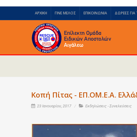
ΑΡΧΙΚΗ
ΓΙΝΕ ΜΕΛΟΣ
ΕΠΙΚΟΙΝΩΝΙΑ
ΔΩΡΕΈΣ ΓΙΑ
Κοπή Πίτας - ΕΠ.ΟΜ.Ε.Α. Ελλά
23 Ιανουαρίου, 2017
Εκδηλώσεις - Συνελεύσεις