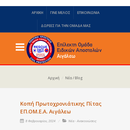
ΑΡΧΙΚΗ
ΓΙΝΕ ΜΕΛΟΣ
ΕΠΙΚΟΙΝΩΝΙΑ
ΔΩΡΕΈΣ ΓΙΑ ΤΗΝ ΟΜΆΔΑ ΜΑΣ
Αρχική
Νέα / Blog
Κοπή Πρωτοχρονιάτικης Πίτας
ΕΠ.ΟΜ.Ε.Α. Αιγάλεω
8 Φεβρουαρίου, 2024
Νέα - Ανακοινώσεις