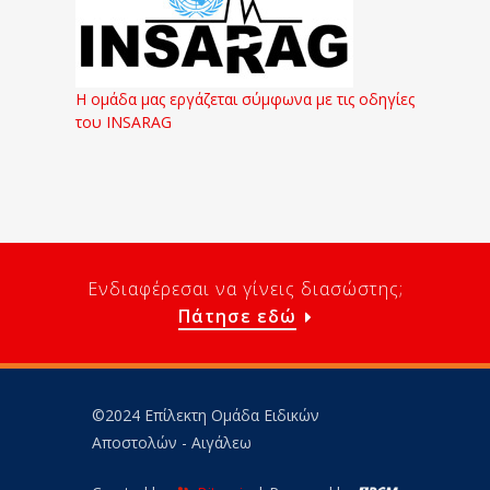
Η ομάδα μας εργάζεται σύμφωνα με τις οδηγίες
του INSARAG
Ενδιαφέρεσαι να γίνεις διασώστης;
Πάτησε εδώ
©2024 Επίλεκτη Ομάδα Ειδικών
Αποστολών - Αιγάλεω