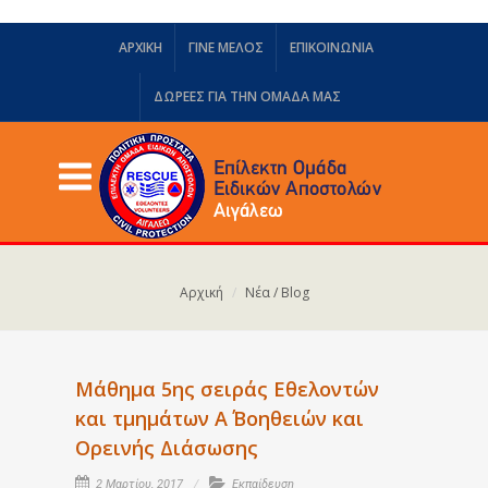
ΑΡΧΙΚΗ
ΓΙΝΕ ΜΕΛΟΣ
ΕΠΙΚΟΙΝΩΝΙΑ
ΔΩΡΕΈΣ ΓΙΑ ΤΗΝ ΟΜΆΔΑ ΜΑΣ
Αρχική
Νέα / Blog
Μάθημα 5ης σειράς Εθελοντών
και τμημάτων Α΄ Βοηθειών και
Ορεινής Διάσωσης
2 Μαρτίου, 2017
Εκπαίδευση