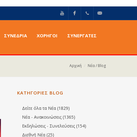
YouTube
Facebook
+30211
info@epilektoi.com
ΣΥΝΈΔΡΙΑ
ΧΟΡΗΓΟΙ
ΣΥΝΕΡΓΑΤΕΣ
2142869
Αρχική
Νέα / Blog
ΚΑΤΗΓΟΡΙΕΣ BLOG
Δείτε όλα τα Νέα (1829)
Νέα - Ανακοινώσεις (1365)
Εκδηλώσεις - Συνελεύσεις (154)
Διεθνή Νέα (25)