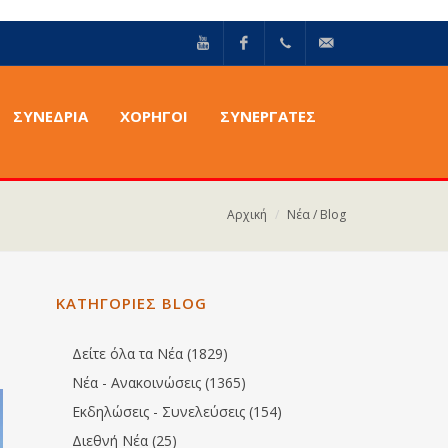
YouTube
Facebook
+30211
info@epilektoi.com
ΣΥΝΈΔΡΙΑ
ΧΟΡΗΓΟΙ
ΣΥΝΕΡΓΑΤΕΣ
2142869
Αρχική
Νέα / Blog
ΚΑΤΗΓΟΡΙΕΣ BLOG
Δείτε όλα τα Νέα (1829)
Νέα - Ανακοινώσεις (1365)
Εκδηλώσεις - Συνελεύσεις (154)
Διεθνή Νέα (25)