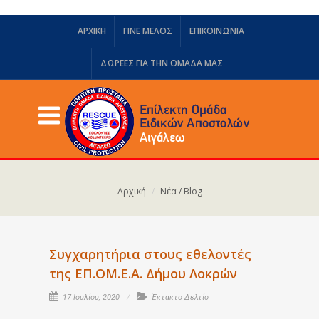
ΑΡΧΙΚΗ
ΓΙΝΕ ΜΕΛΟΣ
ΕΠΙΚΟΙΝΩΝΙΑ
ΔΩΡΕΈΣ ΓΙΑ ΤΗΝ ΟΜΆΔΑ ΜΑΣ
Αρχική
Νέα / Blog
Συγχαρητήρια στους εθελοντές
της ΕΠ.ΟΜ.Ε.Α. Δήμου Λοκρών
17 Ιουλίου, 2020
Έκτακτο Δελτίο