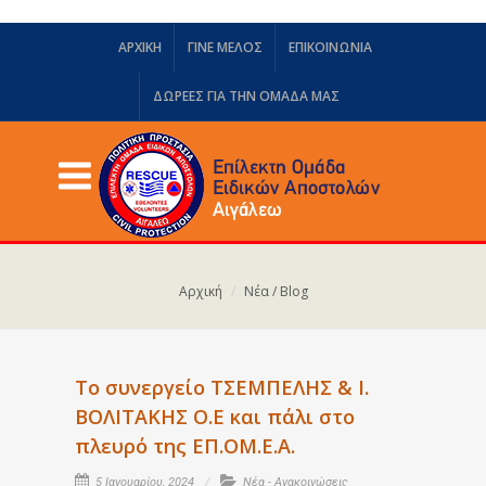
ΑΡΧΙΚΗ
ΓΙΝΕ ΜΕΛΟΣ
ΕΠΙΚΟΙΝΩΝΙΑ
ΔΩΡΕΈΣ ΓΙΑ ΤΗΝ ΟΜΆΔΑ ΜΑΣ
Αρχική
Νέα / Blog
Το συνεργείο ΤΣΕΜΠΕΛΗΣ & Ι.
ΒΟΛΙΤΑΚΗΣ Ο.Ε και πάλι στο
πλευρό της EΠ.ΟΜ.Ε.Α.
5 Ιανουαρίου, 2024
Νέα - Ανακοινώσεις