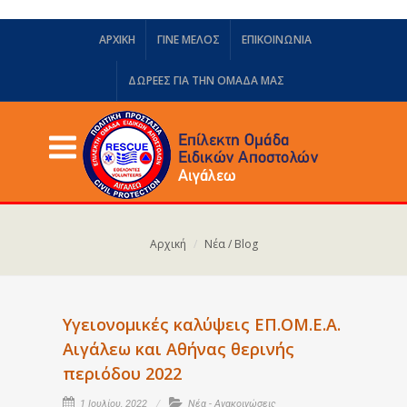
ΑΡΧΙΚΗ
ΓΙΝΕ ΜΕΛΟΣ
ΕΠΙΚΟΙΝΩΝΙΑ
ΔΩΡΕΈΣ ΓΙΑ ΤΗΝ ΟΜΆΔΑ ΜΑΣ
Αρχική
Νέα / Blog
Υγειονομικές καλύψεις ΕΠ.ΟΜ.Ε.Α.
Αιγάλεω και Αθήνας θερινής
περιόδου 2022
1 Ιουλίου, 2022
Νέα - Ανακοινώσεις