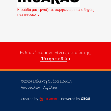
Η ομάδα μας εργάζεται σύμφωνα με τις οδηγίες
του INSARAG
Ενδιαφέρεσαι να γίνεις διασώστης;
Πάτησε εδώ
©2024 Επίλεκτη Ομάδα Ειδικών
Αποστολών - Αιγάλεω
Created by
Bitamin
| Powered by