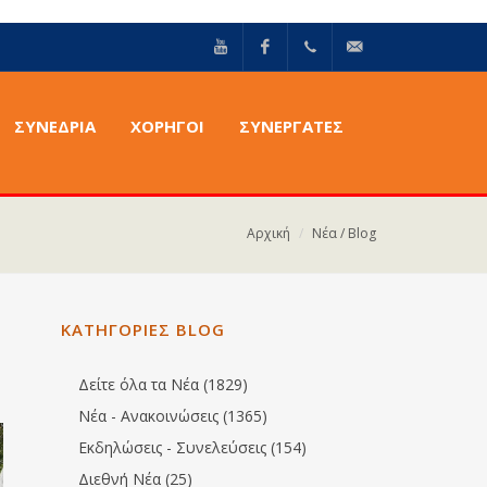
YouTube
Facebook
+30211
info@epilektoi.com
ΣΥΝΈΔΡΙΑ
ΧΟΡΗΓΟΙ
ΣΥΝΕΡΓΑΤΕΣ
2142869
Αρχική
Νέα / Blog
ΚΑΤΗΓΟΡΙΕΣ BLOG
Δείτε όλα τα Νέα (1829)
Νέα - Ανακοινώσεις (1365)
Εκδηλώσεις - Συνελεύσεις (154)
Διεθνή Νέα (25)