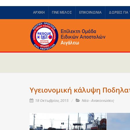
ΑΡΧΙΚΗ
ΓΙΝΕ ΜΕΛΟΣ
ΕΠΙΚΟΙΝΩΝΙΑ
ΔΩΡΕΈΣ ΓΙΑ
Υγειονομική κάλυψη Ποδηλα
18 Οκτωβρίου, 2015
Νέα - Ανακοινώσεις