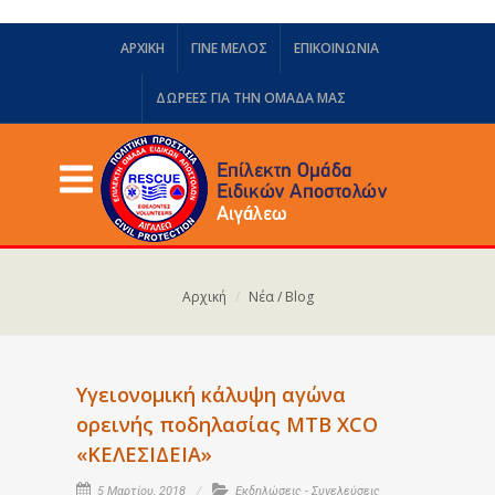
ΑΡΧΙΚΗ
ΓΙΝΕ ΜΕΛΟΣ
ΕΠΙΚΟΙΝΩΝΙΑ
ΔΩΡΕΈΣ ΓΙΑ ΤΗΝ ΟΜΆΔΑ ΜΑΣ
Αρχική
Νέα / Blog
Υγειονομική κάλυψη αγώνα
ορεινής ποδηλασίας MTB XCO
«ΚΕΛΕΣΙΔΕΙΑ»
5 Μαρτίου, 2018
Εκδηλώσεις - Συνελεύσεις